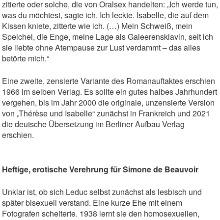
zitierte oder solche, die von Oralsex handelten: „Ich werde tun,
was du möchtest, sagte ich. Ich leckte. Isabelle, die auf dem
Kissen kniete, zitterte wie ich. (…) Mein Schweiß, mein
Speichel, die Enge, meine Lage als Galeerensklavin, seit ich
sie liebte ohne Atempause zur Lust verdammt – das alles
betörte mich.“
Eine zweite, zensierte Variante des Romanauftaktes erschien
1966 im selben Verlag. Es sollte ein gutes halbes Jahrhundert
vergehen, bis im Jahr 2000 die originale, unzensierte Version
von „Thérèse und Isabelle“ zunächst in Frankreich und 2021
die deutsche Übersetzung im Berliner Aufbau Verlag
erschien.
Heftige, erotische Verehrung für Simone de Beauvoir
Unklar ist, ob sich Leduc selbst zunächst als lesbisch und
später bisexuell verstand. Eine kurze Ehe mit einem
Fotografen scheiterte. 1938 lernt sie den homosexuellen,