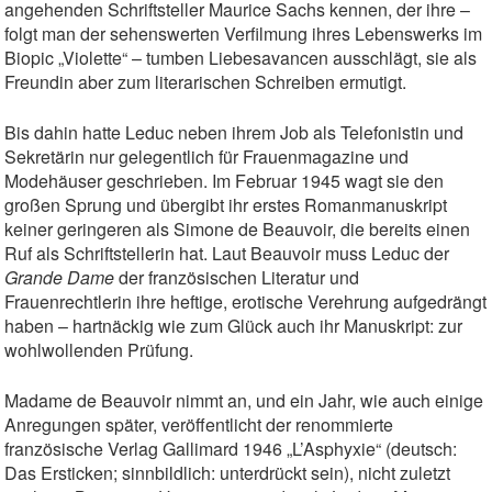
angehenden Schriftsteller Maurice Sachs kennen, der ihre –
folgt man der sehenswerten Verfilmung ihres Lebenswerks im
Biopic „Violette“ – tumben Liebesavancen ausschlägt, sie als
Freundin aber zum literarischen Schreiben ermutigt.
Bis dahin hatte Leduc neben ihrem Job als Telefonistin und
Sekretärin nur gelegentlich für Frauenmagazine und
Modehäuser geschrieben. Im Februar 1945 wagt sie den
großen Sprung und übergibt ihr erstes Romanmanuskript
keiner geringeren als Simone de Beauvoir, die bereits einen
Ruf als Schriftstellerin hat. Laut Beauvoir muss Leduc der
Grande Dame
der französischen Literatur und
Frauenrechtlerin ihre heftige, erotische Verehrung aufgedrängt
haben – hartnäckig wie zum Glück auch ihr Manuskript: zur
wohlwollenden Prüfung.
Madame de Beauvoir nimmt an, und ein Jahr, wie auch einige
Anregungen später, veröffentlicht der renommierte
französische Verlag Gallimard 1946 „L’Asphyxie“ (deutsch:
Das Ersticken; sinnbildlich: unterdrückt sein), nicht zuletzt