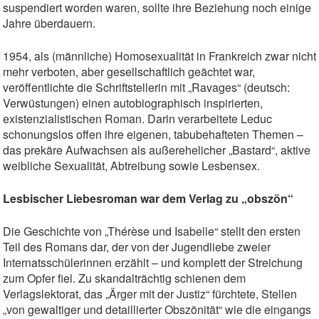
suspendiert worden waren, sollte ihre Beziehung noch einige
Jahre überdauern.
1954, als (männliche) Homosexualität in Frankreich zwar nicht
mehr verboten, aber gesellschaftlich geächtet war,
veröffentlichte die Schriftstellerin mit „Ravages“ (deutsch:
Verwüstungen) einen autobiographisch inspirierten,
existenzialistischen Roman. Darin verarbeitete Leduc
schonungslos offen ihre eigenen, tabubehafteten Themen –
das prekäre Aufwachsen als außerehelicher „Bastard“, aktive
weibliche Sexualität, Abtreibung sowie Lesbensex.
Lesbischer Liebesroman war dem Verlag zu „obszön
“
Die Geschichte von „Thérèse und Isabelle“ stellt den ersten
Teil des Romans dar, der von der Jugendliebe zweier
Internatsschülerinnen erzählt – und komplett der Streichung
zum Opfer fiel. Zu skandalträchtig schienen dem
Verlagslektorat, das „Ärger mit der Justiz“ fürchtete, Stellen
„von gewaltiger und detaillierter Obszönität“ wie die eingangs