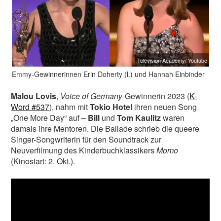
Television Academy/ Youtube
Emmy-Gewinnerinnen Erin Doherty (l.) und Hannah Einbinder
Malou Lovis
,
Voice of Germany
-Gewinnerin 2023 (
K-
Word #537
), nahm mit
Tokio Hotel
ihren neuen Song
„One More Day“ auf –
Bill
und
Tom Kaulitz
waren
damals ihre Mentoren. Die Ballade schrieb die queere
Singer-Songwriterin für den Soundtrack zur
Neuverfilmung des Kinderbuchklassikers
Momo
(Kinostart: 2. Okt.).