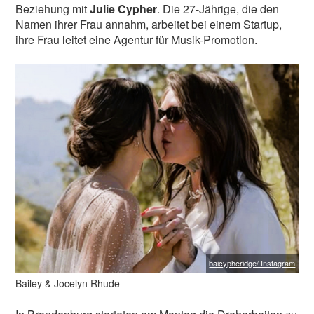
Euer L-MAG-Team
Beziehung mit
Julie Cypher
. Die 27-Jährige, die den
Namen ihrer Frau annahm, arbeitet bei einem Startup,
ihre Frau leitet eine Agentur für Musik-Promotion.
L-MAG.de unterstütze ich! >>
Nein Danke, möchte ich nicht
|
Hab schon!
baicypheridge/ Instagram
Bailey & Jocelyn Rhude