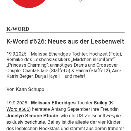
K-WORD
Bleibt out und proud!
K-Word #626: Neues aus der Lesbenwelt
19.9.2025
- Melissa Etheridges Tochter: Hochzeit (Foto),
Remake des Lesbenklassikers „Mädchen in Uniform“,
Nur mit euch, unseren Leser:innen und online-
„Princess Charming“: unnnötiges Drama und Crossover-
Nutzer:innen, bekommen wir das hin! Helft uns, damit
Couple: Chantal-Jale (Staffel 5) & Hanna (Staffel 2), Ann-
Katrin Berger, Dunja Hayali – und mehr!
wir diese Zeiten durchstehen, die in politischer wie
x
finanzieller Hinsicht nicht einfach sind. Journalismus,
Von Karin Schupp
der nicht nur in Social Media Bubbles stattfindet,
unabhängig ist und dialogbereit bleibt, hat es
19.9.2025 -
Melissas Etheridges
Tochter
Bailey
(
K-
zunehmend schwer.
Word #505
) heiratete Anfang September ihre Freundin
Unterstützt unsere Arbeit!
Jocelyn Simone Rhude
, wie die US-Zeitschrift
People
exklusiv berichtete
. Bailey ist die älteste der vier Kinder
Vielen Dank!
des lesbischen Rockstars und stammt aus deren früherer