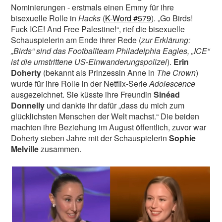
Nominierungen - erstmals einen Emmy für ihre
bisexuelle Rolle in
Hacks
(
K-Word #579
). „Go Birds!
Fuck ICE! And Free Palestine!“, rief die bisexuelle
Schauspielerin am Ende ihrer Rede (
zur Erklärung:
„Birds“ sind das Footballteam Philadelphia Eagles, „ICE“
ist die umstrittene US-Einwanderungspolizei
).
Erin
Doherty
(bekannt als Prinzessin Anne in
The Crown
)
wurde für ihre Rolle in der Netflix-Serie
Adolescence
ausgezeichnet. Sie küsste ihre Freundin
Sinéad
Donnelly
und dankte ihr dafür „dass du mich zum
glücklichsten Menschen der Welt machst.“ Die beiden
machten ihre Beziehung im August öffentlich, zuvor war
Doherty sieben Jahre mit der Schauspielerin
Sophie
Melville
zusammen.