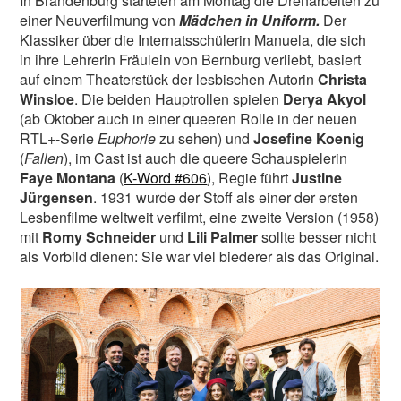
In Brandenburg starteten am Montag die Dreharbeiten zu
einer Neuverfilmung von
Mädchen in Uniform.
Der
Klassiker über die Internatsschülerin Manuela, die sich
in ihre Lehrerin Fräulein von Bernburg verliebt, basiert
auf einem Theaterstück der lesbischen Autorin
Christa
Winsloe
. Die beiden Hauptrollen spielen
Derya Akyol
(ab Oktober auch in einer queeren Rolle in der neuen
RTL+-Serie
Euphorie
zu sehen) und
Josefine Koenig
(
Fallen
), im Cast ist auch die queere Schauspielerin
Faye
Montana
(
K-Word #606
), Regie führt
Justine
Jürgensen
. 1931 wurde der Stoff als einer der ersten
Lesbenfilme weltweit verfilmt, eine zweite Version (1958)
mit
Romy Schneider
und
Lili Palmer
sollte besser nicht
als Vorbild dienen: Sie war viel biederer als das Original.