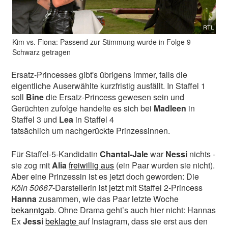
RTL
Kim vs. Fiona: Passend zur Stimmung wurde in Folge 9
Schwarz getragen
Ersatz-Princesses gibt's übrigens immer, falls die
eigentliche Auserwählte kurzfristig ausfällt. In Staffel 1
soll
Bine
die Ersatz-Princess gewesen sein und
Gerüchten zufolge handelte es sich bei
Madleen
in
Staffel 3 und
Lea
in Staffel 4
tatsächlich um nachgerückte Prinzessinnen.
Für Staffel-5-Kandidatin
Chantal-Jale
war
Nessi
nichts -
sie zog mit
Alia
freiwillig aus
(ein Paar wurden sie nicht).
Aber eine Prinzessin ist es jetzt doch geworden: Die
Köln 50667
-Darstellerin ist jetzt mit Staffel 2-Princess
Hanna
zusammen, wie das Paar letzte Woche
bekanntgab
. Ohne Drama geht’s auch hier nicht: Hannas
Ex
Jessi
beklagte
auf Instagram, dass sie erst aus den