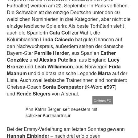
Fußballer) werden am 22. September in Paris verliehen.
Die Schwäbin ist die einzige Deutsche unter den 40
weiblichen Nominierten in drei Kategorien, aber nicht die
einzige lesbische Spielerin: Als beste Torhüterin steht
auch die Spanierin
Cata Coll
zur Wahl, die
Kolumbianerin
Linda Caicedo
hat gute Chancen auf
den Nachwuchspreis, außerdem stehen der dänische
Bayern-Star
Pernille Harder
, aus Spanien
Esther
González
und
Alexias Putellas
, aus England
Lucy
Bronze
und
Leah Williamson
, aus Norwegen
Frida
Maanum
und die brasilianische Legende
Marta
auf der
Liste. Auch zwei lesbische Trainerinnen sind nominiert:
Chelsea-Coach
Sonia Bompastor
(
K-Word #597
)
und
Renée Slegers
von Arsenal.
Gotham FC
Ann-Katrin Berger, seit neuestem mit
schicker Kurzhaarfrisur
Bei der Emmy-Verleihung am letzten Sonntag gewann
Hannah Einbinder
– nach drei erfolglosen