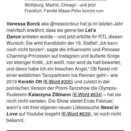
Wolfsburg, Madrid, Chicago - und jetzt
Frankfurt: Familie Masar-Peter kommt rum
Vanessa Borck
aka @nessiontour hat ja im letzten Jahr
mehrfach erwähnt, dass sie gerne bei
Let’s
Danc
e
antreten würde – und jetzt erfüllte ihr RTL diesen
Wunsch: Sie wird Kandidatin der 19. Staffel! „Ich kann
noch nicht tanzen“, sagte die Influencerin und
Princess
Charming
-Prinzessin auf Instagram und äußerte Sorge
vor strenger Kritik: „Ich weiß, man wird da halt bewertet,
und davor habe ich ein bisschen Angst.“ Ob Nessi mit
einer weiblichen Tanzpartnerin ins Rennen geht – wie
2019
Kerstin Ott
(
K-Word #300
) und zuletzt in der
polnischen Version der Promi-Tanzshow die Olympia-
Rudererin
Katarzyna Zillmann
(
K-Word #634
) – hat sie
noch nicht verraten. Die Show startet Ende Februar;
wann’s mit ihrer eigenen neuen Liebessuche
Nessi in
Love
auf Youtube losgeht (
K-Word #639
), ist noch nicht
bekannt.