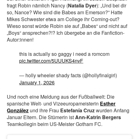
fragt Robin nämlich Nancy (
Natalia Dyer
): „Und bei dir
so, Nance? Wie sind die Babes am Emerson?” Hatte
Mikes Schwester etwa am College ihr Coming-out?
Wieso sonst würde Robin sie auf „Babes“ und nicht auf
„Boys“ ansprechen?!? Ich übergebe an die Fanfiction-
Autor:innen!
this is actually so gaggy i need a romcom
pic.twitter.com/5UUUKS4nvF
— holly wheeler shady facts (@hollyfinalgirl)
January 1, 2026
Und noch eine Meldung aus der Fußballwelt: Die
spanische Welt- und Vizeeuropameisterin
Esther
González
und ihre Frau
Estefanía Cruz
wurden Anfang
Januar Eltern. Die Stümerin ist
Ann-Katrin Bergers
Teamkollegin beim US-Meister Gotham FC.