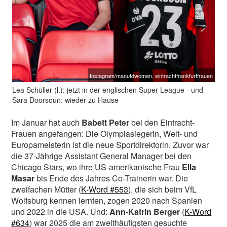
Instagram/manutdwomen, eintrachtfrankfurtfrauen
Lea Schüller (l.): jetzt in der englischen Super League - und
Sara Doorsoun: wieder zu Hause
Im Januar hat auch
Babett Peter
bei den Eintracht-
Frauen angefangen: Die Olympiasiegerin, Welt- und
Europameisterin ist die neue Sportdirektorin. Zuvor war
die 37-Jährige Assistant General Manager bei den
Chicago Stars, wo ihre US-amerikanische Frau
Ella
Masar
bis Ende des Jahres Co-Trainerin war. Die
zweifachen Mütter (
K-Word #553
), die sich beim VfL
Wolfsburg kennen lernten, zogen 2020 nach Spanien
und 2022 in die USA. Und:
Ann-Katrin Berger
(
K-Word
#634
) war 2025 die am zweithäufigsten gesuchte