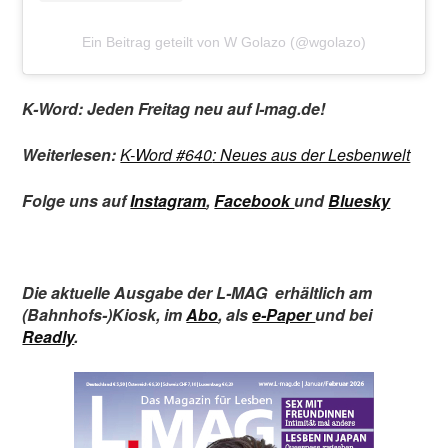
Ein Beitrag geteilt von W Golazo (@wgolazo)
K-Word: Jeden Freitag neu auf l-mag.de!
Weiterlesen:
K-Word #640
: Neues aus der Lesbenwelt
Folge uns auf
Instagram
,
Facebook
und
Bluesky
Die aktuelle Ausgabe der L-MAG
erhältlich am
(Bahnhofs-)Kiosk
,
im
Abo
,
als
e-Paper
und bei
Readly
.