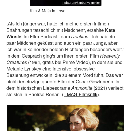
Instagram/kimberlysimmler
Kim & Maja in Love
„Als ich jünger war, hatte ich meine ersten intimen
Erfahrungen tatsächlich mit Mädchen“, erzählte
Kate
Winsle
t im Film-Podcast Team
Deakins
. „Ich hab ein
paar Mädchen geküsst und auch ein paar Jungs, aber
ich war in keiner der beiden Richtungen besonders weit.“
In dem Gespräch ging's um ihren ersten Film
Heavenly
Creatures
(1994, gratis bei Prime Video), in dem sie und
Melanie Lynskey eine intensive, obsessive
Beziehung entwickeln, die zu einem Mord führt. Das war
nicht der einzige queere Film der Oscar-Gewinnerin: In
dem historischen Liebesdrama
Ammonite
(2021) verliebt
sie sich in Saoirse Ronan
(L-MAG-Filmkritik
).