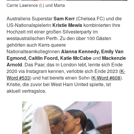
Carrie Lawrence (l.) und Marta
Australiens Superstar
Sam Kerr
(Chelsea FC) und die
US-Nationalspielerin
Kristie Mewis
kombinierten ihre
Hochzeit mit einer großen Silvesterparty im
westaustralischen Perth. Zu den über 100 Gästen
gehörten auch Kerrs queere
Nationalteamkolleginnen
Alanna Kennedy, Emily Van
Egmond, Caitlin Foord, Katie McCabe
und
Mackenzie
Arnold
. Das Paar, das in London lebt, lernte sich Ende
2020 via Instagram kennen, verlobte sich Ende 2023 (
K-
Word #533
) und hat bereits einen Sohn (
K-Word #608
).
Kristie, die zuvor bei West Ham United spielte, ist
aktuell vertragslos.