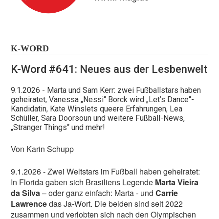
K-WORD
K-Word #641: Neues aus der Lesbenwelt
Bleibt out und proud!
9.1.2026
- Marta und Sam Kerr: zwei Fußballstars haben
geheiratet, Vanessa „Nessi“ Borck wird „Let’s Dance“-
Kandidatin, Kate Winslets queere Erfahrungen, Lea
Schüller, Sara Doorsoun und weitere Fußball-News,
Nur mit euch, unseren Leser:innen und online-
„Stranger Things“ und mehr!
Nutzer:innen, bekommen wir das hin! Helft uns, damit
wir diese Zeiten durchstehen, die in politischer wie
Von Karin Schupp
finanzieller Hinsicht nicht einfach sind. Journalismus,
x
der nicht nur in Social Media Bubbles stattfindet,
9.1.2026 - Zwei Weltstars im Fußball haben geheiratet:
unabhängig ist und dialogbereit bleibt, hat es
In Florida gaben sich Brasiliens Legende
Marta Vieira
zunehmend schwer.
da Silva
– oder ganz einfach: Marta - und
Carrie
Lawrence
das Ja-Wort. Die beiden sind seit 2022
Unterstützt unsere Arbeit!
zusammen und verlobten sich nach den Olympischen