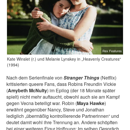
Rex Features
Kate Winslet (r.) und Melanie Lynskey in „Heavenly Creatures“
(1994)
Nach dem Serienfinale von
Stranger Things
(Netflix)
kritisierten queere Fans, dass Robins Freundin Vickie
(
Amybeth McNulty
) im Epilog (der 18 Monate später
spielt) nicht mehr auftaucht, obwohl auch sie am Kampf
gegen Vecna beteiligt war. Robin (
Maya Hawke
)
erwähnt gegenüber Nancy, Steve und Jonathan
lediglich „übermäßig kontrollierende Partnerinnen“ und
deutet damit wohl ihre Trennung an. Andere schöpften
bei einer weiteren Figur Hoffnung: Im selben Gespräch