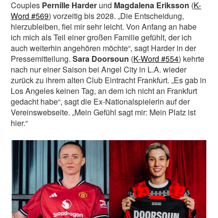
Couples
Pernille Harder
und
Magdalena Eriksson
(
K-
Word #569
) vorzeitig bis 2028. „Die Entscheidung,
hierzubleiben, fiel mir sehr leicht. Von Anfang an habe
ich mich als Teil einer großen Familie gefühlt, der ich
auch weiterhin angehören möchte“, sagt Harder in der
Pressemitteilung.
Sara Doorsoun
(
K-Word #554
) kehrte
nach nur einer Saison bei Angel City in L.A. wieder
zurück zu ihrem alten Club Eintracht Frankfurt. „Es gab in
Los Angeles keinen Tag, an dem ich nicht an Frankfurt
gedacht habe“, sagt die Ex-Nationalspielerin auf der
Vereinswebseite. „Mein Gefühl sagt mir: Mein Platz ist
hier.“