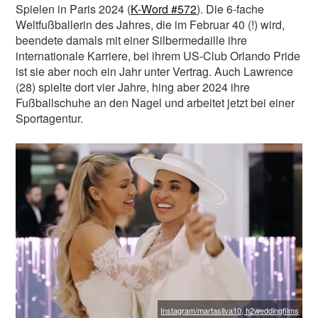
Spielen in Paris 2024 (
K-Word #572
). Die 6-fache
Vielen Dank!
Weltfußballerin des Jahres, die im Februar 40 (!) wird,
Euer L-MAG-Team
beendete damals mit einer Silbermedaille ihre
internationale Karriere, bei ihrem US-Club Orlando Pride
ist sie aber noch ein Jahr unter Vertrag. Auch Lawrence
(28) spielte dort vier Jahre, hing aber 2024 ihre
Fußballschuhe an den Nagel und arbeitet jetzt bei einer
L-MAG.de unterstütze ich! >>
Sportagentur.
Nein Danke, möchte ich nicht
|
Hab schon!
Instagram/martasilva10, h2weddingfilms