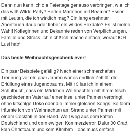
Denn nun kann ich die Feiertage genauso verbringen, wie ich
das will! Wilde Party? Serien-Marathon mit Beamer? Essen
mit Leuten, die ich wirklich mag? Ein lang ersehnter
Abenteuerurlaub oder lieber ein wildes Sexdate? Es ist meine
Wahl! Kolleginnen und Bekannte reden von Verpflichtungen,
Familie und Stress. Ich nicht! Ich mache einfach, worauf ICH
Lust hab‘.
Das beste Weihnachtsgeschenk ever!
Ein paar Beispiele gefällig? Nach einer schmerzhaften
Trennung vor ein paar Jahren war es endlich Zeit für die
Erfüllung eines Jugendtraums. Mit 13 las ich in einem
Schulbuch, dass ein Mädchen Weihnachten mit ihrem frisch
geschiedenen Vater auf einer Insel unter Palmen verbringt,
ohne kitschige Deko oder die immer gleichen Songs. Seitdem
träumte ich von Weihnachten am Strand unter Palmen mit
einem Cocktail in der Hand. Weit weg aus dem kalten
Deutschland und dem ewigen Kommerzterror. Dafür 30 Grad,
kein Christbaum und kein Klimbim – das muss einfach