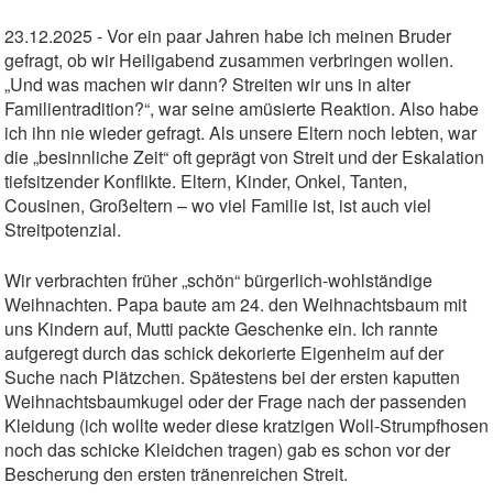
23.12.2025 - Vor ein paar Jahren habe ich meinen Bruder
gefragt, ob wir Heiligabend zusammen verbringen wollen.
„Und was machen wir dann? Streiten wir uns in alter
Familientradition?“, war seine amüsierte Reaktion. Also habe
ich ihn nie wieder gefragt. Als unsere Eltern noch lebten, war
die „besinnliche Zeit“ oft geprägt von Streit und der Eskalation
tiefsitzender Konflikte. Eltern, Kinder, Onkel, Tanten,
Cousinen, Großeltern – wo viel Familie ist, ist auch viel
Streitpotenzial.
Wir verbrachten früher „schön“ bürgerlich-wohlständige
Weihnachten. Papa baute am 24. den Weihnachtsbaum mit
uns Kindern auf, Mutti packte Geschenke ein. Ich rannte
aufgeregt durch das schick dekorierte Eigenheim auf der
Suche nach Plätzchen. Spätestens bei der ersten kaputten
Weihnachtsbaumkugel oder der Frage nach der passenden
Kleidung (ich wollte weder diese kratzigen Woll-Strumpfhosen
noch das schicke Kleidchen tragen) gab es schon vor der
Bescherung den ersten tränenreichen Streit.