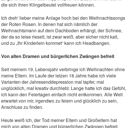
die sich ihren Klingelbeutel vollfreuen können.
Ich dreh' lieber meine Anlage hoch bei den Weihnachtssongs
der Roten Rosen. In denen hat sich nämlich der
Weihnachtsmann auf dem Dachboden erhängt, der Schnee,
der da so leise rieselt, ist zwar weiß, aber sicher nicht kalt,
und zu „Ihr Kinderlein kommet“ kann ich Headbangen.
Von alten Dramen und bürgerlichen Zwängen befreit
Seit meinem 19. Lebensjahr verbringe ich Weihnachten ohne
meine Eltern. Im Laufe der letzen 18 Jahre habe ich viele
Varianten der Jahresenddepression mal tapfer, mal
unglücklich, mal kreativ durchlebt. Lange hatte ich das Gefühl,
ich kann den Feiertagen einfach nicht entkommen. Alle Welt
erwartet von mir, irgendwo zu feiern und glücklich zu sein,
Anschluss zu finden.
Heute weiß ich, der Tod meiner Eltern und Großeltern hat
mich von alten Dramen und bürgerlichen Zwängen befreit.